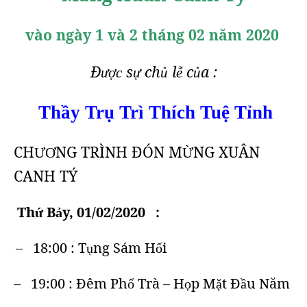
vào ngày 1 và 2 tháng 02 năm 2020
Đ
s
ch
l
c
a
:
ược
ự
ủ
ễ
ủ
Thầy Trụ Trì Thích Tuệ Tỉnh
CH
NG TRÌNH ĐÓN M
NG XUÂN
ƯƠ
Ừ
CANH TÝ
Th
B
y, 01/02/2020
:
ứ
ả
– 18:00 : T
ng Sám H
i
ụ
ố
– 19:00 : Đêm Ph
Trà – H
p M
t Đ
u Năm
ổ
ọ
ặ
ầ