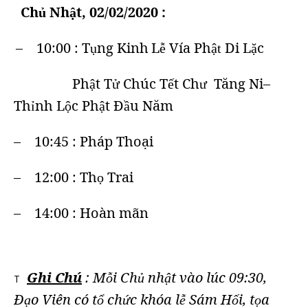
Ch
Nh
t, 02/02/2020
:
ủ
ậ
– 10:00 : T
ng Kinh
L
Vía Ph
Di L
c
ụ
ễ
ật
ặ
Ph
t T
Chúc T
t Ch
Tăng Ni
–
ậ
ử
ế
ư
Th
nh L
c Ph
t Đ
u Năm
ỉ
ộ
ậ
ầ
– 10:45 : Pháp Thoại
– 12:00 : Th
Trai
ọ
– 14:00 : Hoàn mãn
Ghi Chú
: M
i Ch
nh
t vào lúc 09:30,
ỗ
ủ
ậ
T
Đ
o Viên có t
ch
c khóa l
Sám H
i, t
a
ạ
ổ
ứ
ễ
ố
ọ