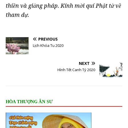
thi
n và gi
ng pháp.
Kính m
i quí Ph
t t
v
ề
ả
ờ
ậ
ử
ề
tham d
.
ự
PREVIOUS
Lịch Khóa Tu 2020
NEXT
Hình Tết Canh Tý 2020
HÒA THƯỢNG ÂN SƯ