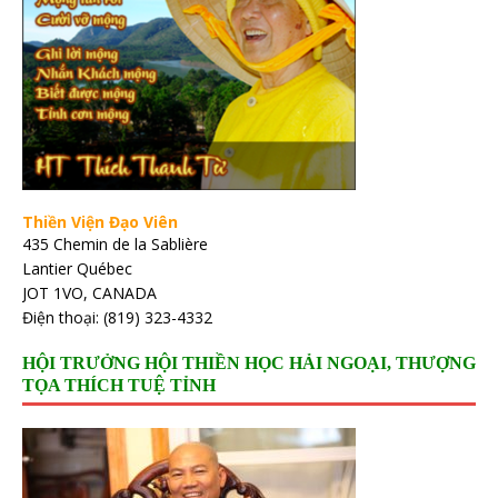
Thiền Viện Đạo Viên
435 Chemin de la Sablière
Lantier Québec
JOT 1VO, CANADA
Điện thoại: (819) 323-4332
HỘI TRƯỞNG HỘI THIỀN HỌC HẢI NGOẠI, THƯỢNG
TỌA THÍCH TUỆ TỈNH