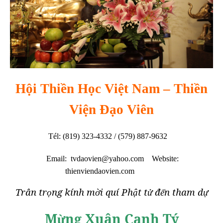
Hội Thiền Học Việt Nam – Thiền
Viện Đạo Viên
Tél: (819) 323-4332 / (579) 887-9632
Email: tvdaovien@yahoo.com Website:
thienviendaovien.com
Trân tr
ng kính m
i quí Ph
t t
đ
n tham d
ọ
ờ
ậ
ử
ế
ự
M
ng
Xu
ân Canh Tý
ừ