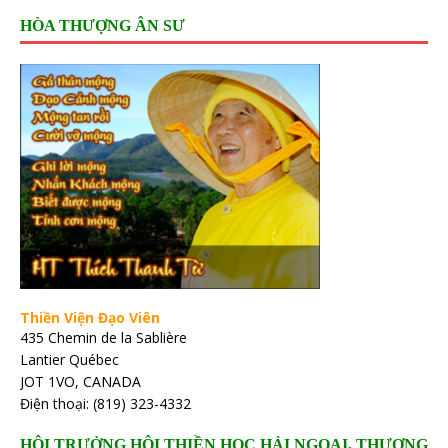
HÒA THƯỢNG ÂN SƯ
Thiền Viện Đạo Viên
435 Chemin de la Sablière
Lantier Québec
JOT 1VO, CANADA
Điện thoại: (819) 323-4332
HỘI TRƯỞNG HỘI THIỀN HỌC HẢI NGOẠI, THƯỢNG