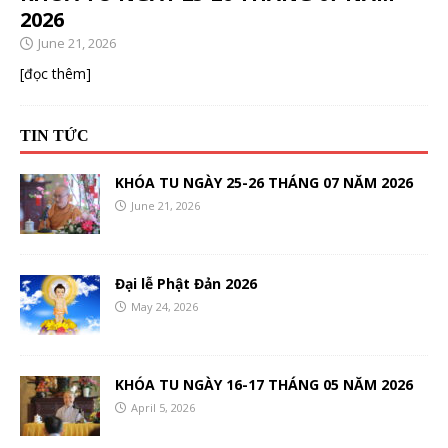
2026
June 21, 2026
[đọc thêm]
TIN TỨC
KHÓA TU NGÀY 25-26 THÁNG 07 NĂM 2026
June 21, 2026
Đại lễ Phật Đản 2026
May 24, 2026
KHÓA TU NGÀY 16-17 THÁNG 05 NĂM 2026
April 5, 2026