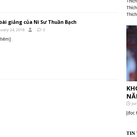
Thích
Thíc
Thíc
bài giảng của Ni Sư Thuần Bạch
nuary 24, 2018
0
thêm]
KH
NĂ
Ju
[đọc
TIN