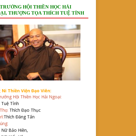
 TRƯỞNG HỘI THIỀN HỌC HẢI
ẠI, THƯỢNG TỌA THÍCH TUỆ TỈNH
 Ni Thiền Viện Đạo Viên:
rưởng Hội Thiền Học Hải Ngoại:
 Tuệ Tỉnh
Thọ:
Thích Đạo Thục
rì:
Thích Đăng Tấn
úng:
h Nữ Bảo Hiền,