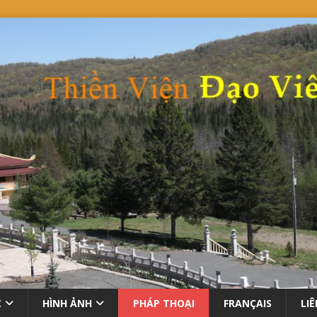
C
HÌNH ẢNH
PHÁP THOẠI
FRANÇAIS
LI