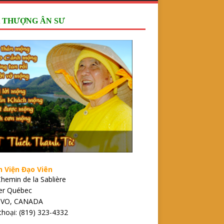
 THƯỢNG ÂN SƯ
n Viện Đạo Viên
hemin de la Sablière
ier Québec
1VO, CANADA
thoại: (819) 323-4332