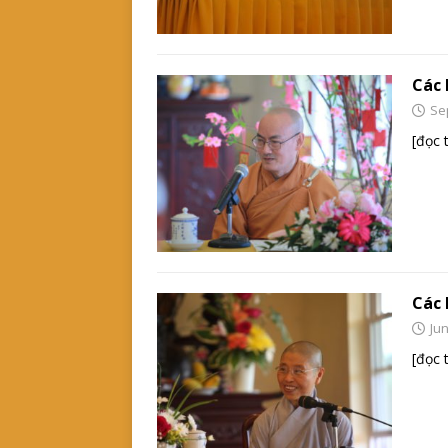
Các 
Se
[đọc 
Các 
Jun
[đọc 