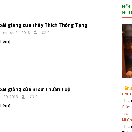
HỘI
NGO
bài giảng của thầy Thích Thông Tạng
ptember 21, 2018
0
thêm]
Tăng
bài giảng của ni sư Thuần Tuệ
Hội T
e 30, 2018
0
Thích
thêm]
Giáo 
Trụ T
Ni Ch
Thíc