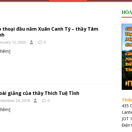
HÒA
 thoại đầu năm Xuân Canh Tý – thầy Tâm
nh
bruary 12, 2020
0
thêm]
bài giảng của thầy Thích Tuệ Tỉnh
Thiề
ptember 24, 2018
0
435 C
thêm]
Lant
JOT 
Điện 