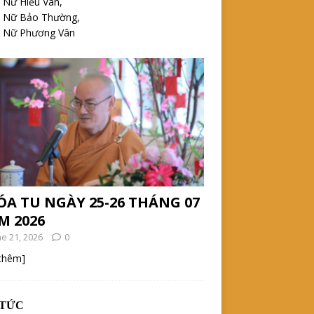
 Nữ Hiểu Vân,
h Nữ Bảo Thường,
h Nữ Phương Vân
ÓA TU NGÀY 25-26 THÁNG 07
M 2026
ne 21, 2026
0
 thêm]
 TỨC