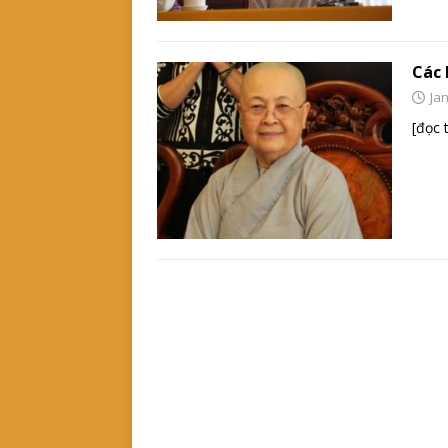
Các 
Ja
[đọc 