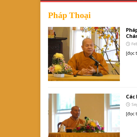
Pháp Thoại
Pháp
Chá
Fe
[đọc 
Các 
Se
[đọc 