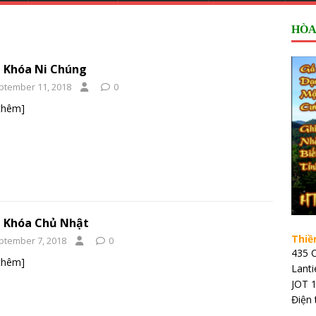
HÒA
 Khóa Ni Chúng
ptember 11, 2018
0
thêm]
 Khóa Chủ Nhật
Thiề
ptember 7, 2018
0
435 C
thêm]
Lant
JOT 
Điện 