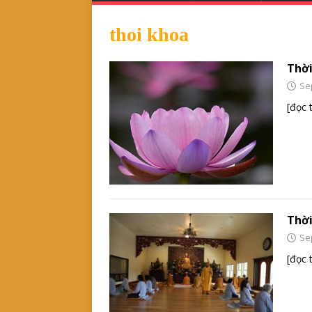
thoi khoa
Thời
Se
[đọc 
Thời
Se
[đọc 