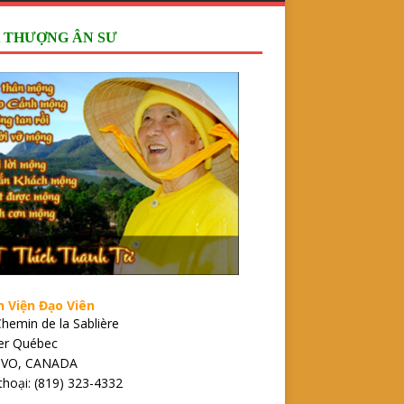
 THƯỢNG ÂN SƯ
n Viện Đạo Viên
hemin de la Sablière
ier Québec
1VO, CANADA
thoại: (819) 323-4332