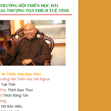
 TRƯỞNG HỘI THIỀN HỌC HẢI
ẠI, THƯỢNG TỌA THÍCH TUỆ TỈNH
 Ni Thiền Viện Đạo Viên:
rưởng Hội Thiền Học Hải Ngoại:
 Tuệ Tỉnh
Thọ:
Thích Đạo Thục
rì:
Thích Đăng Tấn
úng:
h Nữ Bảo Hiền,