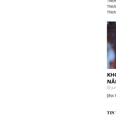
Thích
Thíc
Thíc
KH
NĂ
Ju
[đọc
TIN