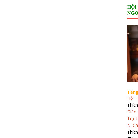
HỘI
NGO
Tăng
Hội T
Thích
Giáo 
Trụ T
Ni Ch
Thíc