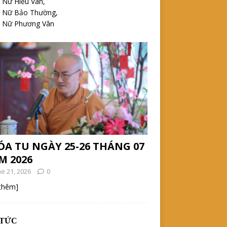
 Nữ Hiểu Vân,
h Nữ Bảo Thường,
h Nữ Phương Vân
ÓA TU NGÀY 25-26 THÁNG 07
M 2026
ne 21, 2026
0
 thêm]
 TỨC