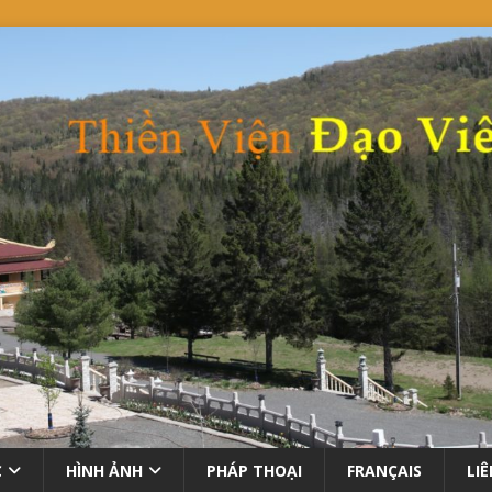
C
HÌNH ẢNH
PHÁP THOẠI
FRANÇAIS
LI