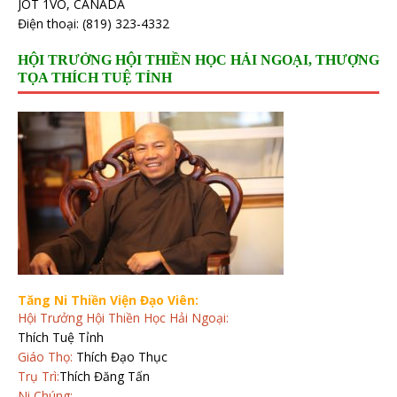
JOT 1VO, CANADA
Điện thoại: (819) 323-4332
HỘI TRƯỞNG HỘI THIỀN HỌC HẢI NGOẠI, THƯỢNG
TỌA THÍCH TUỆ TỈNH
Tăng Ni Thiền Viện Đạo Viên:
Hội Trưởng Hội Thiền Học Hải Ngoại:
Thích Tuệ Tỉnh
Giáo Thọ:
Thích Đạo Thục
Trụ Trì:
Thích Đăng Tấn
Ni Chúng: