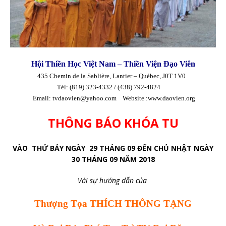
Hội Thiền Học Việt Nam – Thiền Viện Đạo Viên
435 Chemin de la Sablière, Lantier – Québec, J0T 1V0
Tél: (819) 323-4332 / (438) 792-4824
Email: tvdaovien@yahoo.com Website :www.daovien.org
THÔNG BÁO KHÓA TU
VÀO TH
Ứ
BẢY
NGÀY 29 THÁNG 09 ĐẾN CHỦ NHẬT NGÀY
30 THÁNG 09 NĂM 2018
Với sự hướng dẫn của
Thượng Tọa THÍCH THÔNG TẠNG