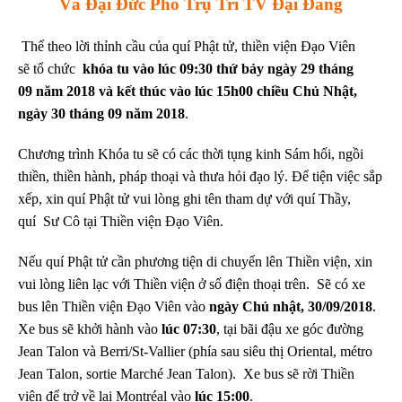
Và Đại Đức Phó Trụ Trì TV Đại Đăng
Thể theo lời thỉnh cầu của quí Phật tử, thiền viện Đạo Viên
sẽ tổ chức
khóa tu vào lúc 09:30 th
ứ bảy
ngày 29 tháng
09 năm 2018 và kết thúc vào lúc 15h00 chiều Chủ Nhật,
ngày 30 tháng 09 năm 2018
.
Chương trình Khóa tu sẽ có các thời tụng kinh Sám hối, ngồi
thiền, thiền hành, pháp thoại và thưa hỏi đạo lý.
Để tiện việc sắp
xếp, xin quí Phật tử vui lòng ghi tên tham dự với quí Thầy,
quí Sư Cô tại Thiền viện Đạo Viên.
Nếu quí Phật tử cần phương tiện di chuyển lên Thiền viện, xin
vui lòng liên lạc với Thiền viện ở số điện thoại trên.
Sẽ có xe
bus lên Thiền viện Đạo Viên vào
ngày Chủ nhật, 30/09/2018
.
Xe bus sẽ khởi hành vào
lúc 07:30
, tại bãi đậu xe góc đường
Jean Talon và Berri/St-Vallier (phía sau siêu thị Oriental, métro
Jean Talon, sortie Marché Jean Talon). Xe bus sẽ rời Thiền
viện để trở về lại Montréal vào
lúc 15:00
.