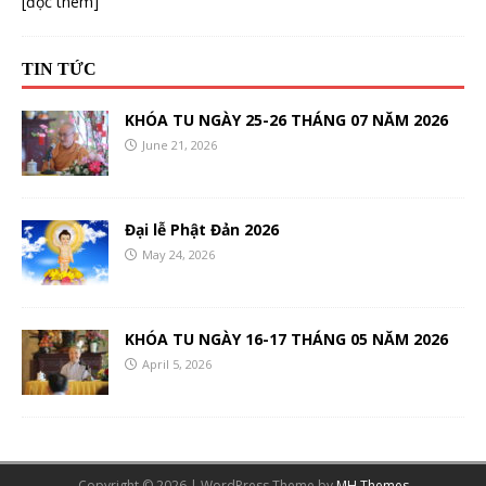
[đọc thêm]
TIN TỨC
KHÓA TU NGÀY 25-26 THÁNG 07 NĂM 2026
June 21, 2026
Đại lễ Phật Đản 2026
May 24, 2026
KHÓA TU NGÀY 16-17 THÁNG 05 NĂM 2026
April 5, 2026
Copyright © 2026 | WordPress Theme by
MH Themes