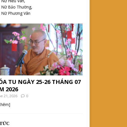
 Nữ Hiểu Vân,
h Nữ Bảo Thường,
h Nữ Phương Vân
ÓA TU NGÀY 25-26 THÁNG 07
M 2026
ne 21, 2026
0
 thêm]
 TỨC