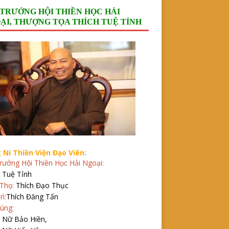
 TRƯỞNG HỘI THIỀN HỌC HẢI
ẠI, THƯỢNG TỌA THÍCH TUỆ TỈNH
 Ni Thiền Viện Đạo Viên:
rưởng Hội Thiền Học Hải Ngoại:
 Tuệ Tỉnh
Thọ:
Thích Đạo Thục
rì:
Thích Đăng Tấn
úng:
h Nữ Bảo Hiền,