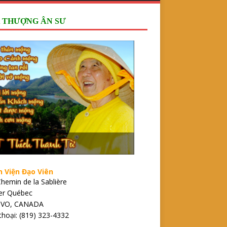
 THƯỢNG ÂN SƯ
n Viện Đạo Viên
hemin de la Sablière
ier Québec
1VO, CANADA
thoại: (819) 323-4332