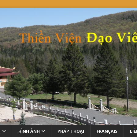
C
HÌNH ẢNH
PHÁP THOẠI
FRANÇAIS
LI