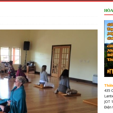
HÒA
Thiề
435 C
Lant
JOT 
Điện 