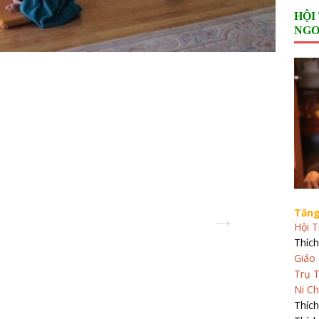
HỘI
NGO
Tăng
Hội T
Thích
Giáo 
Trụ T
Ni Ch
Thíc