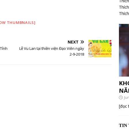
Thích
Thíc
Thíc
OW THUMBNAILS]
NEXT
 Tỉnh
Lễ Vu Lan tại thiền viện Đạo Viên ngày
2-9-2018
KH
NĂ
Ju
[đọc
TIN